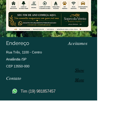
Endereço
Aceitamos
Rua Três, 1100 - Centro
Analândia /SP
CEP
13550-000
Show
Contato
More
Tim
(19) 981857457
hsoprodovento@gmail.com
Siga-nos